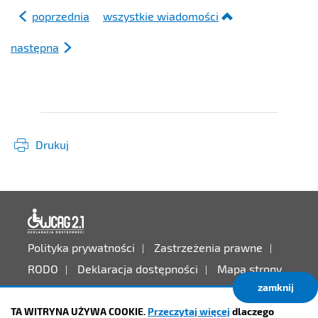
poprzednia
wszystkie wiadomości
następna
Drukuj
Deklaracja dostępności
Polityka prywatności
Zastrzeżenia prawne
RODO
Deklaracja dostępności
Mapa strony
zamknij
Projekt:
IntraCOM.pl
TA WITRYNA UŻYWA COOKIE.
Przeczytaj więcej
dlaczego